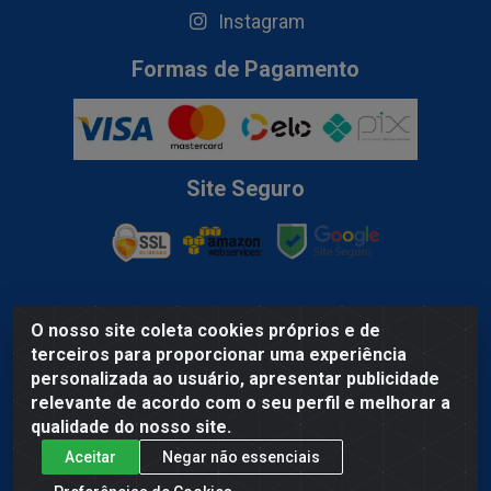
Instagram
Formas de Pagamento
Site Seguro
O nosso site coleta cookies próprios e de
Lider Distribuidora de Bebidas LTDA - Av. Gov. Hélio Da Mota
terceiros para proporcionar uma experiência
Gueiros, 100A - Coqueiro, Ananindeua/PA, - CEP 67.120-370 -
personalizada ao usuário, apresentar publicidade
CNPJ 03.074.354/0001-79
relevante de acordo com o seu perfil e melhorar a
qualidade do nosso site.
Aceitar
Negar não essenciais