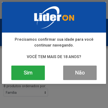
Baixe já nosso APP
0
Precisamos confirmar sua idade para você
continuar navegando.
GAROTO
VOCÊ TEM MAIS DE 18 ANOS?
VOLTAR
INÍCIO
GAROTO
Sim
Não
Filtros
8 produtos ordenados por: