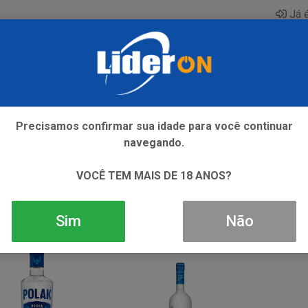
Já é
AQUE
ENERGETICO
GIN
ICE
REFRIGERANTE
SI
Precisamos confirmar sua idade para você continuar
navegando.
VOCÊ TEM MAIS DE 18 ANOS?
Sim
Não