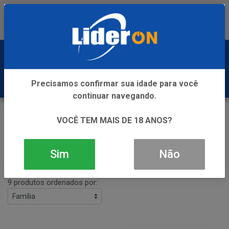
Baixe já nosso APP
0
Precisamos confirmar sua idade para você
continuar navegando.
VINHO
VOCÊ TEM MAIS DE 18 ANOS?
VOLTAR
INÍCIO
VINHO
Sim
Não
Filtros
9 produtos ordenados por: